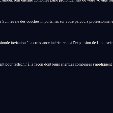
d'amour, leur énergie combinée parle profondément de votre voyage ro
e Sun révèle des couches importantes sur votre parcours professionnel e
nde invitation à la croissance intérieure et à l'expansion de la conscie
our réfléchir à la façon dont leurs énergies combinées s'appliquent à 