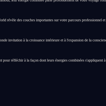
'amour, leur énergie combinée parle profondément de votre voyage rom
World révèle des couches importantes sur votre parcours professionnel et 
de invitation à la croissance intérieure et à l'expansion de la conscien
ur réfléchir à la façon dont leurs énergies combinées s'appliquent à v