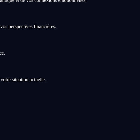
antique et de vos connexions émotionnelles.
vos perspectives financières.
ce.
otre situation actuelle.