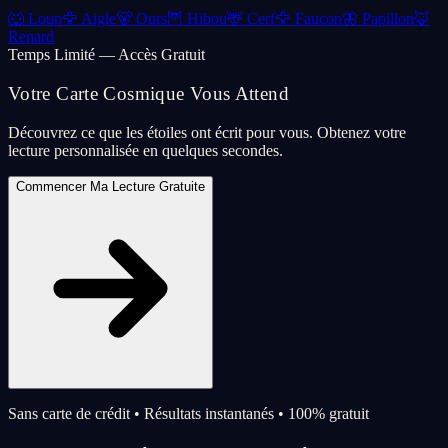
🐺
Loup
🦅
Aigle
🐻
Ours
🦉
Hibou
🦌
Cerf
🦅
Faucon
🦋
Papillon
🦊
Renard
Temps Limité — Accès Gratuit
Votre Carte Cosmique Vous Attend
Découvrez ce que les étoiles ont écrit pour vous. Obtenez votre
lecture personnalisée en quelques secondes.
Commencer Ma Lecture Gratuite
Sans carte de crédit • Résultats instantanés • 100% gratuit