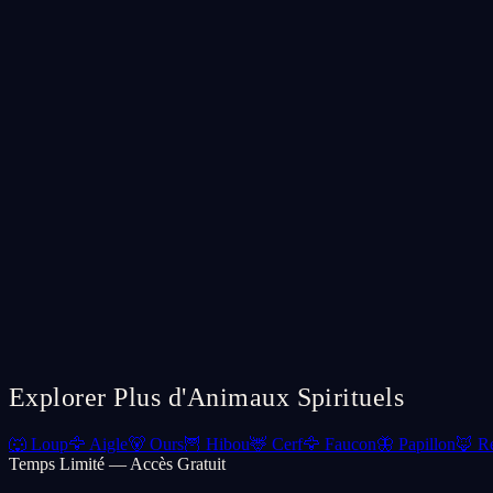
Explorer Plus d'Animaux Spirituels
🐺
Loup
🦅
Aigle
🐻
Ours
🦉
Hibou
🦌
Cerf
🦅
Faucon
🦋
Papillon
🦊
R
Temps Limité — Accès Gratuit