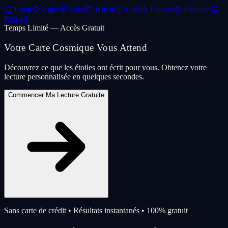
🐺
Loup
🦅
Aigle
🐻
Ours
🦉
Hibou
🦌
Cerf
🦅
Faucon
🦋
Papillon
🦊
Renard
Temps Limité — Accès Gratuit
Votre Carte Cosmique Vous Attend
Découvrez ce que les étoiles ont écrit pour vous. Obtenez votre
lecture personnalisée en quelques secondes.
Commencer Ma Lecture Gratuite
Sans carte de crédit • Résultats instantanés • 100% gratuit