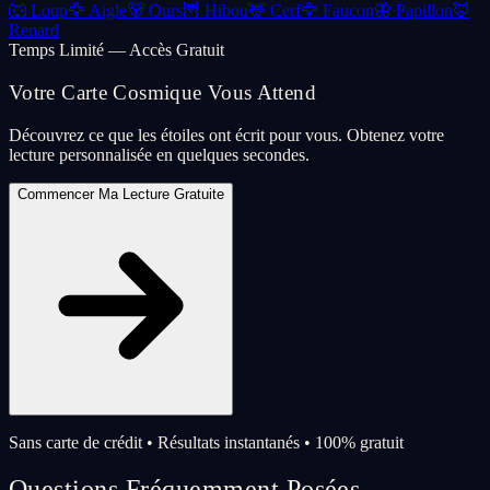
🐺
Loup
🦅
Aigle
🐻
Ours
🦉
Hibou
🦌
Cerf
🦅
Faucon
🦋
Papillon
🦊
Renard
Temps Limité — Accès Gratuit
Votre Carte Cosmique Vous Attend
Découvrez ce que les étoiles ont écrit pour vous. Obtenez votre
lecture personnalisée en quelques secondes.
Commencer Ma Lecture Gratuite
Sans carte de crédit • Résultats instantanés • 100% gratuit
Questions Fréquemment Posées