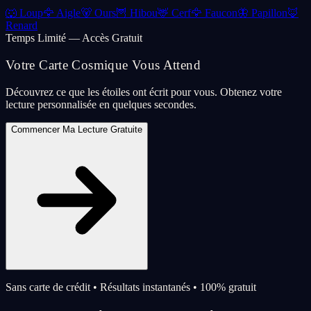
🐺
Loup
🦅
Aigle
🐻
Ours
🦉
Hibou
🦌
Cerf
🦅
Faucon
🦋
Papillon
🦊
Renard
Temps Limité — Accès Gratuit
Votre Carte Cosmique Vous Attend
Découvrez ce que les étoiles ont écrit pour vous. Obtenez votre
lecture personnalisée en quelques secondes.
Commencer Ma Lecture Gratuite
Sans carte de crédit • Résultats instantanés • 100% gratuit