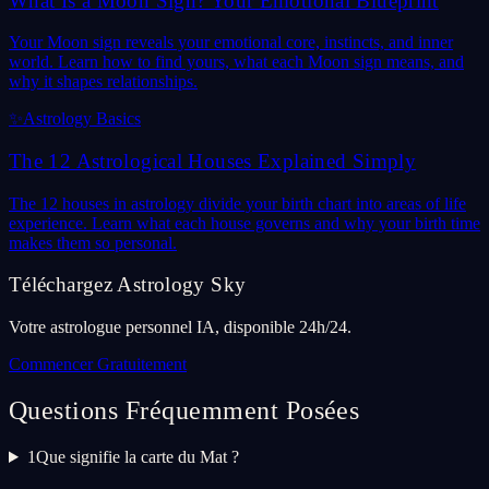
What Is a Moon Sign? Your Emotional Blueprint
Your Moon sign reveals your emotional core, instincts, and inner
world. Learn how to find yours, what each Moon sign means, and
why it shapes relationships.
✨
Astrology Basics
The 12 Astrological Houses Explained Simply
The 12 houses in astrology divide your birth chart into areas of life
experience. Learn what each house governs and why your birth time
makes them so personal.
Téléchargez Astrology Sky
Votre astrologue personnel IA, disponible 24h/24.
Commencer Gratuitement
Questions Fréquemment Posées
1
Que signifie la carte du Mat ?