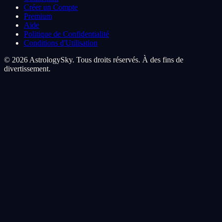
Créer un Compte
Premium
Aide
Politique de Confidentialité
Conditions d'Utilisation
© 2026 AstrologySky. Tous droits réservés. À des fins de
divertissement.
Preferences de cookies
Nous utilisons des cookies pour ameliorer votre experience
cosmique. Les cookies analytiques nous aident a comprendre
comment vous naviguez parmi les etoiles, les cookies marketing
personnalisent votre voyage.