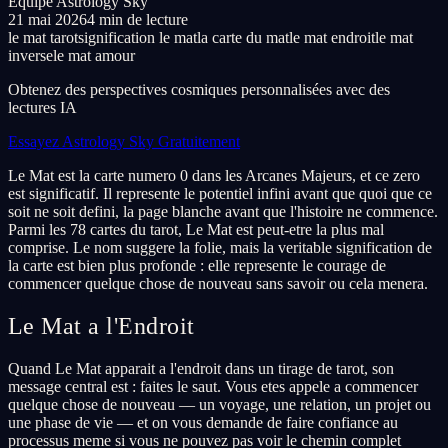
Équipe Astrology Sky
21 mai 2026
4 min de lecture
le mat tarot
signification le mat
la carte du mat
le mat endroit
le mat
inverse
le mat amour
Obtenez des perspectives cosmiques personnalisées avec des
lectures IA
Essayez Astrology Sky Gratuitement
Le Mat est la carte numero 0 dans les Arcanes Majeurs, et ce zero
est significatif. Il represente le potentiel infini avant que quoi que ce
soit ne soit defini, la page blanche avant que l'histoire ne commence.
Parmi les 78 cartes du tarot, Le Mat est peut-etre la plus mal
comprise. Le nom suggere la folie, mais la veritable signification de
la carte est bien plus profonde : elle represente le courage de
commencer quelque chose de nouveau sans savoir ou cela menera.
Le Mat a l'Endroit
Quand Le Mat apparait a l'endroit dans un tirage de tarot, son
message central est : faites le saut. Vous etes appele a commencer
quelque chose de nouveau — un voyage, une relation, un projet ou
une phase de vie — et on vous demande de faire confiance au
processus meme si vous ne pouvez pas voir le chemin complet