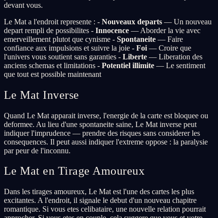
devant vous.
Le Mat a l'endroit represente : -
Nouveaux departs
— Un nouveau
depart rempli de possibilites -
Innocence
— Aborder la vie avec
emerveillement plutot que cynisme -
Spontaneite
— Faire
confiance aux impulsions et suivre la joie -
Foi
— Croire que
l'univers vous soutient sans garanties -
Liberte
— Liberation des
anciens schemas et limitations -
Potentiel illimite
— Le sentiment
que tout est possible maintenant
Le Mat Inverse
Quand Le Mat apparait inverse, l'energie de la carte est bloquee ou
deformee. Au lieu d'une spontaneite saine, Le Mat inverse peut
indiquer l'imprudence — prendre des risques sans considerer les
consequences. Il peut aussi indiquer l'extreme oppose : la paralysie
par peur de l'inconnu.
Le Mat en Tirage Amoureux
Dans les tirages amoureux, Le Mat est l'une des cartes les plus
excitantes. A l'endroit, il signale le debut d'un nouveau chapitre
romantique. Si vous etes celibataire, une nouvelle relation pourrait
approcher. Si vous etes en couple, cela suggere que vous et votre