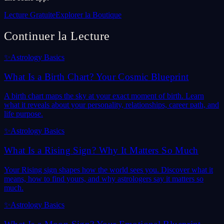
Lecture Gratuite
Explorer la Boutique
Continuer la Lecture
✨
Astrology Basics
What Is a Birth Chart? Your Cosmic Blueprint
A birth chart maps the sky at your exact moment of birth. Learn
what it reveals about your personality, relationships, career path, and
life purpose.
✨
Astrology Basics
What Is a Rising Sign? Why It Matters So Much
Your Rising sign shapes how the world sees you. Discover what it
means, how to find yours, and why astrologers say it matters so
much.
✨
Astrology Basics