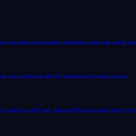
 reveals about your personality, relationships, career path, and life pur
ns, how to find yours, and why astrologers say it matters so much.
ld. Learn how to find yours, what each Moon sign means, and why it sh