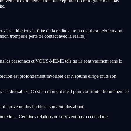
 mouvement extremement lent de Neptune son retrograde n est pas
te.
ns les addictions la fuite de la realite et tout ce qui est nebuleux ou
sion tromperie perte de contact avec la realite).
tions les personnes et VOUS-MEME tels qu ils sont vraiment sans le
pection est profondement favorisee car Neptune dirige toute son
les et adressables. C est un moment ideal pour confronter honnement ce
gard nouveau plus lucide et souvent plus abouti.
nexions. Certaines relations ne survivent pas a cette clarte.