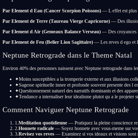
Par Element d Eau (Cancer Scorpion Poissons)
— L effet est plus 
Par Element de Terre (Taureau Vierge Capricorne)
— Des illusion
Par Element d Air (Gemeaux Balance Verseau)
— Des croyances me
Par Element de Feu (Belier Lion Sagittaire)
— Les reves d ego et le
Neptune Retrograde dans le Theme Natal
Environ 40% des personnes naissent avec Neptune retrograde dans leur
✦
Moins susceptibles a la tromperie externe et aux illusions coll
✦
Sagesse spirituelle innee et profonde souvent presente des l e
✦
Questionnement naturel des narratifs dominants et des appar
✦
Tendance a internaliser leur idealisme plutot qu a le projeter s
Comment Naviguer Neptune Retrograde
1
.
Meditation quotidienne
— Pratiquez la pleine conscience reg
2
.
Honnete radicale
— Soyez honnete avec vous-meme sur vos il
3
.
Revisez vos reves
— Examinez si vos ideaux et visions sont rea