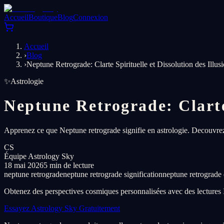
Accueil
Boutique
Blog
Connexion
Accueil
›
Blog
›
Neptune Retrograde: Clarte Spirituelle et Dissolution des Illus
✨
Astrologie
Neptune Retrograde: Clarte 
Apprenez ce que Neptune retrograde signifie en astrologie. Decouvrez co
CS
Équipe Astrology Sky
18 mai 2026
5 min de lecture
neptune retrograde
neptune retrograde signification
neptune retrograde 
Obtenez des perspectives cosmiques personnalisées avec des lectures
Essayez Astrology Sky Gratuitement