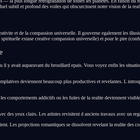
 — la plus longue retrogradation de toutes les planetes. En raison du
l subtil et profond des voiles qui obscurcissent notre vision de la reali
reativite et de la compassion universelle. Il gouverne egalement les illusio
pirituelle extase creative compassion universelle) et pour le pire (confu
e
il y avait auparavant du brouillard epais. Vous voyez enfin les situa
mplatives deviennent beaucoup plus productives et revelantes. L intros
s comportements addictifs ou les fuites de la realite deviennent visib
ec des yeux clairs. Les artistes revisitent d anciens travaux avec un re
nt. Les projections romantiques se dissolvent revelant la realite des con