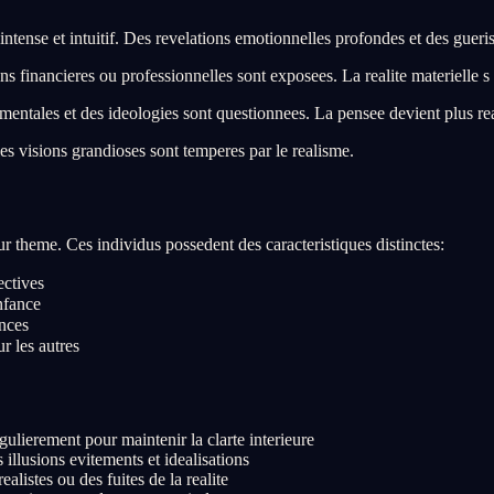
intense et intuitif. Des revelations emotionnelles profondes et des gueri
s financieres ou professionnelles sont exposees. La realite materielle s
ntales et des ideologies sont questionnees. La pensee devient plus rea
s visions grandioses sont temperes par le realisme.
 theme. Ces individus possedent des caracteristiques distinctes:
ectives
nfance
ences
ur les autres
ulierement pour maintenir la clarte interieure
lusions evitements et idealisations
listes ou des fuites de la realite