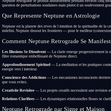
Neptune retrograde se produit annuellement pendant environ cinq mois
question de perturbations soudaines mais plutot d un soulevement gradue
Que Represente Neptune en Astrologie
Neptune est la planete des reves de l intuition de la spiritualite de la c
indefini. Neptune dissout les frontieres — pour le meilleur (connexion s
Comment Neptune Retrograde Se Manifest
Les Illusions Se Dissolvent
— La clarte emerge progressivement la ou 
filtre romantique embellissant de Neptune direct.
Approfondissement Spirituel
— La meditation et les pratiques conte
energie vers l interieur.
Conscience des Addictions
— Les mecanismes inconscients derriere le
que vous evitez.
Creativite Revisitee
— Les projets creatifs necessitent une revision av
Relations Clarifiees
— Les dynamiques relationnelles floues se clarifie
Neptune Retrograde par Signe et Maison