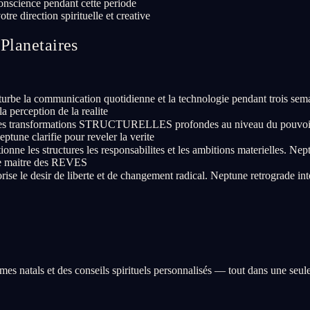
conscience pendant cette periode
tre direction spirituelle et creative
Planetaires
urbe la communication quotidienne et la technologie pendant trois se
 perception de la realite
es transformations STRUCTURELLES profondes au niveau du pouvoir et
Neptune clarifie pour reveler la verite
nne les structures les responsabilites et les ambitions materielles. Nep
 le maitre des REVES
ise le desir de liberte et de changement radical. Neptune retrograde inte
èmes natals et des conseils spirituels personnalisés — tout dans une seul