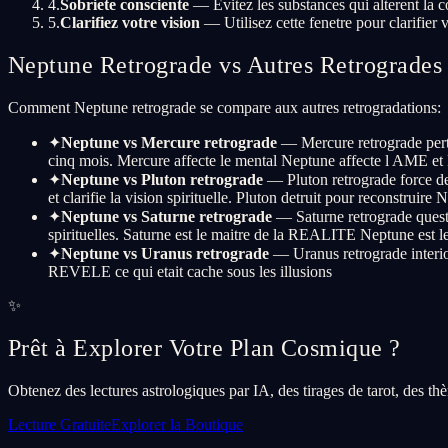
4
.
Sobriete consciente
— Evitez les substances qui alterent la 
5
.
Clarifiez votre vision
— Utilisez cette fenetre pour clarifier vo
Neptune Retrograde vs Autres Retrogrades 
Comment Neptune retrograde se compare aux autres retrogradations:
✦
Neptune vs Mercure retrograde
— Mercure retrograde pert
cinq mois. Mercure affecte le mental Neptune affecte l AME et la
✦
Neptune vs Pluton retrograde
— Pluton retrograde force d
et clarifie la vision spirituelle. Pluton detruit pour reconstruire 
✦
Neptune vs Saturne retrograde
— Saturne retrograde questio
spirituelles. Saturne est le maitre de la REALITE Neptune est
✦
Neptune vs Uranus retrograde
— Uranus retrograde interior
REVELE ce qui etait cache sous les illusions
✨
Prêt à Explorer Votre Plan Cosmique ?
Obtenez des lectures astrologiques par IA, des tirages de tarot, des th
Lecture Gratuite
Explorer la Boutique