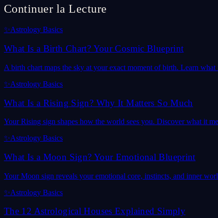
Continuer la Lecture
✨
Astrology Basics
What Is a Birth Chart? Your Cosmic Blueprint
A birth chart maps the sky at your exact moment of birth. Learn what it
✨
Astrology Basics
What Is a Rising Sign? Why It Matters So Much
Your Rising sign shapes how the world sees you. Discover what it mea
✨
Astrology Basics
What Is a Moon Sign? Your Emotional Blueprint
Your Moon sign reveals your emotional core, instincts, and inner wor
✨
Astrology Basics
The 12 Astrological Houses Explained Simply