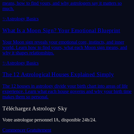
means, how to find yours, and why astrologers say it matters so
much.
✨
Astrology Basics
What Is a Moon Sign? Your Emotional Blueprint
Your Moon sign reveals your emotional core, instincts, and inner
world. Learn how to find yours, what each Moon sign means, and
why it shapes relationships.
✨
Astrology Basics
The 12 Astrological Houses Explained Simply
The 12 houses in astrology divide your birth chart into areas of life
experience. Learn what each house governs and why your birth time
makes them so personal.
Téléchargez Astrology Sky
Votre astrologue personnel IA, disponible 24h/24.
Commencer Gratuitement