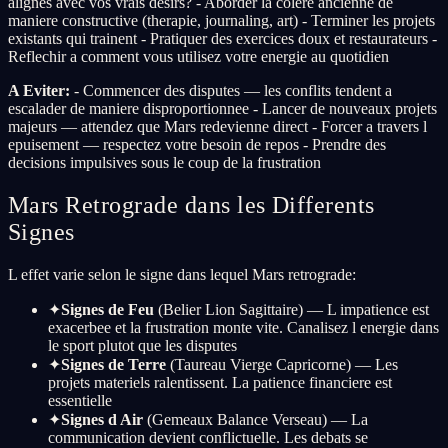
alignes avec vos vrais desirs? - Aborder la colere ancienne de
maniere constructive (therapie, journaling, art) - Terminer les projets
existants qui trainent - Pratiquer des exercices doux et restaurateurs -
Reflechir a comment vous utilisez votre energie au quotidien
A Eviter:
- Commencer des disputes — les conflits tendent a
escalader de maniere disproportionnee - Lancer de nouveaux projets
majeurs — attendez que Mars redevienne direct - Forcer a travers l
epuisement — respectez votre besoin de repos - Prendre des
decisions impulsives sous le coup de la frustration
Mars Retrograde dans les Differents
Signes
L effet varie selon le signe dans lequel Mars retrograde:
✦
Signes de Feu
(Belier Lion Sagittaire) — L impatience est
exacerbee et la frustration monte vite. Canalisez l energie dans
le sport plutot que les disputes
✦
Signes de Terre
(Taureau Vierge Capricorne) — Les
projets materiels ralentissent. La patience financiere est
essentielle
✦
Signes d Air
(Gemeaux Balance Verseau) — La
communication devient conflictuelle. Les debats se