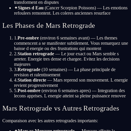
transforment en disputes
✦
Signes d Eau
(Cancer Scorpion Poissons) — Les emotions
refoulees remontent. Les coleres anciennes resurface
Les Phases de Mars Retrograde
1
.
Pre-ombre
(environ 6 semaines avant) — Les themes
commencent a se manifester subtilement. Vous remarquez une
baisse d energie ou des frustrations qui montent
2
.
Station retrograde
— Le jour exact ou Mars semble s
arreter. Energie tres dense et chargee. Evitez les decisions
majeures
3
.
Retrograde
(10 semaines) — La phase principale de
revision et ralentissement
4
.
Station directe
— Mars reprend son mouvement. L energie
revient progressivement
5
.
Post-ombre
(environ 6 semaines apres) — Integration des
lecons apprises. L energie atteint sa pleine puissance renovee
Mars Retrograde vs Autres Retrogrades
Comparaison avec les autres retrogrades importants:
✦
Mars vs Mercure retrograde
— Mercure affecte la