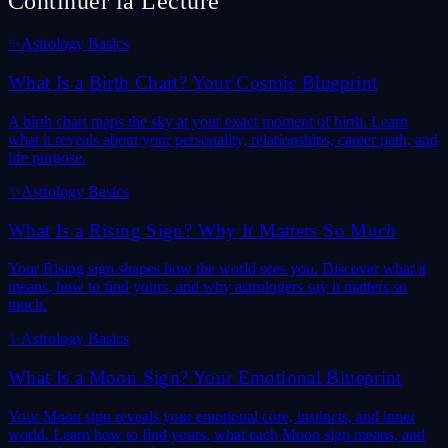
Continuer la Lecture
✨
Astrology Basics
What Is a Birth Chart? Your Cosmic Blueprint
A birth chart maps the sky at your exact moment of birth. Learn
what it reveals about your personality, relationships, career path, and
life purpose.
✨
Astrology Basics
What Is a Rising Sign? Why It Matters So Much
Your Rising sign shapes how the world sees you. Discover what it
means, how to find yours, and why astrologers say it matters so
much.
✨
Astrology Basics
What Is a Moon Sign? Your Emotional Blueprint
Your Moon sign reveals your emotional core, instincts, and inner
world. Learn how to find yours, what each Moon sign means, and