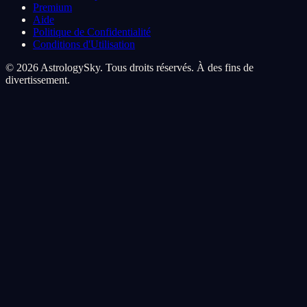
Premium
Aide
Politique de Confidentialité
Conditions d'Utilisation
© 2026 AstrologySky. Tous droits réservés. À des fins de
divertissement.
Preferences de cookies
Nous utilisons des cookies pour ameliorer votre experience
cosmique. Les cookies analytiques nous aident a comprendre
comment vous naviguez parmi les etoiles, les cookies marketing
personnalisent votre voyage.
Tout accepter
Tout refuser
Personnaliser