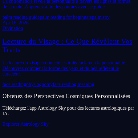
La chiromancie révèle la personnalité à travers les lignes et formes
de la main. Apprenez à lire les paumes avec ce guide.
palm reading guide
palm reading for beginners
palmistry
Apr 16, 2026
Divination
Lecture du Visage : Ce Que Révèlent Vos
Traits
La lecture du visage connecte les traits faciaux à la personnalité.
Découvrez comment la forme des yeux et du nez reflètent le
caractère.
face reading
physiognomy
face reading meaning
Obtenez des Perspectives Cosmiques Personnalisées
Téléchargez l'app Astrology Sky pour des lectures astrologiques par
IA.
Explorer Astrology Sky