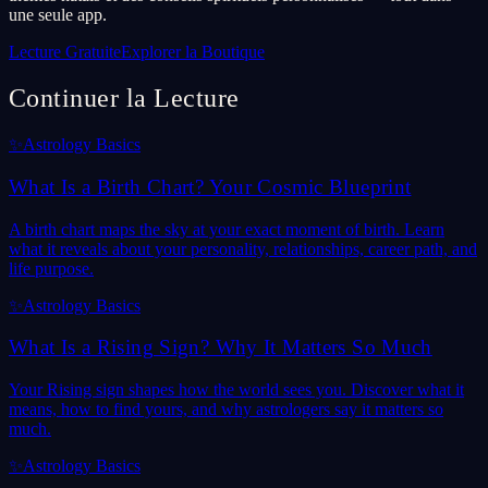
une seule app.
Lecture Gratuite
Explorer la Boutique
Continuer la Lecture
✨
Astrology Basics
What Is a Birth Chart? Your Cosmic Blueprint
A birth chart maps the sky at your exact moment of birth. Learn
what it reveals about your personality, relationships, career path, and
life purpose.
✨
Astrology Basics
What Is a Rising Sign? Why It Matters So Much
Your Rising sign shapes how the world sees you. Discover what it
means, how to find yours, and why astrologers say it matters so
much.
✨
Astrology Basics