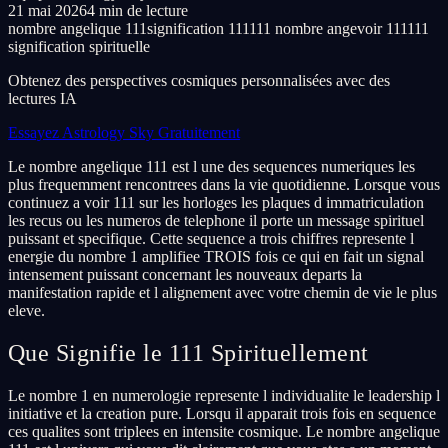
21 mai 2026
4 min de lecture
nombre angelique 111
signification 111
111 nombre ange
voir 111
111
signification spirituelle
Obtenez des perspectives cosmiques personnalisées avec des
lectures IA
Essayez Astrology Sky Gratuitement
Le nombre angelique 111 est l une des sequences numeriques les
plus frequemment rencontrees dans la vie quotidienne. Lorsque vous
continuez a voir 111 sur les horloges les plaques d immatriculation
les recus ou les numeros de telephone il porte un message spirituel
puissant et specifique. Cette sequence a trois chiffres represente l
energie du nombre 1 amplifiee TROIS fois ce qui en fait un signal
intensement puissant concernant les nouveaux departs la
manifestation rapide et l alignement avec votre chemin de vie le plus
eleve.
Que Signifie le 111 Spirituellement
Le nombre 1 en numerologie represente l individualite le leadership l
initiative et la creation pure. Lorsqu il apparait trois fois en sequence
ces qualites sont triplees en intensite cosmique. Le nombre angelique