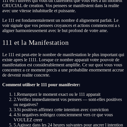
111 est l univers qui vous dit clairement que vous etes a un moment
CRUCIAL de creation. Vos pensees se manifestent dans la realite
avec une vitesse inhabituelle et puissante.
Le 111 est fondamentalement un nombre d alignement parfait. Le
voir signale que vos pensees croyances et actions commencent a s
aligner harmonieusement avec le but profond de votre ame.
111 et la Manifestation
Le 111 est peut-etre le nombre de manifestation le plus important qui
existe apres le 1111. Lorsque ce nombre apparait votre pouvoir de
manifestation est considerablement amplifie. Ce sur quoi vous vous
concentrez a ce moment precis a une probabilite enormement accrue
de devenir realite concrete.
Comment utiliser le 111 pour manifester:
1
.
Remarquez le moment exact ou le 111 apparait
2
.
Verifiez immediatement vos pensees — sont-elles positives
ou negatives?
3
.
Si positives affirmez cette intention avec conviction
4
.
Si negatives redirigez consciemment vers ce que vous
VOULEZ creer
5
.
Agissez dans les 24 heures suivantes pour ancrer l intention