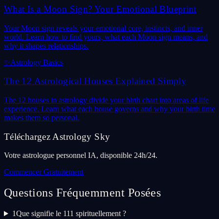
What Is a Moon Sign? Your Emotional Blueprint
Your Moon sign reveals your emotional core, instincts, and inner
world. Learn how to find yours, what each Moon sign means, and
why it shapes relationships.
✨
Astrology Basics
The 12 Astrological Houses Explained Simply
The 12 houses in astrology divide your birth chart into areas of life
experience. Learn what each house governs and why your birth time
makes them so personal.
Téléchargez Astrology Sky
Votre astrologue personnel IA, disponible 24h/24.
Commencer Gratuitement
Questions Fréquemment Posées
1
Que signifie le 111 spirituellement ?