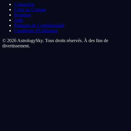
Connexion
Créer un Compte
Premium
Aide
Politique de Confidentialité
Conditions d'Utilisation
© 2026 AstrologySky. Tous droits réservés. À des fins de
divertissement.
Preferences de cookies
Nous utilisons des cookies pour ameliorer votre experience
cosmique. Les cookies analytiques nous aident a comprendre
comment vous naviguez parmi les etoiles, les cookies marketing
personnalisent votre voyage.