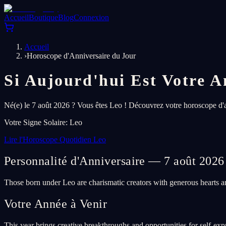
Accueil
Boutique
Blog
Connexion
Accueil
›
Horoscope d'Anniversaire du Jour
Si Aujourd'hui Est Votre A
Né(e) le 7 août 2026 ? Vous êtes Leo ! Découvrez votre horoscope d'an
Votre Signe Solaire
:
Leo
Lire l'Horoscope Quotidien Leo
Personnalité d'Anniversaire — 7 août 2026
Those born under Leo are charismatic creators with generous hearts an
Votre Année à Venir
This year brings creative breakthroughs and opportunities for self-expr