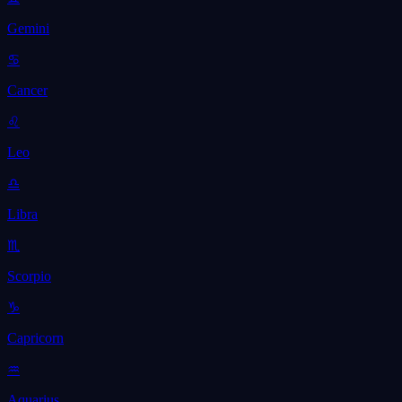
Gemini
♋
Cancer
♌
Leo
♎
Libra
♏
Scorpio
♑
Capricorn
♒
Aquarius