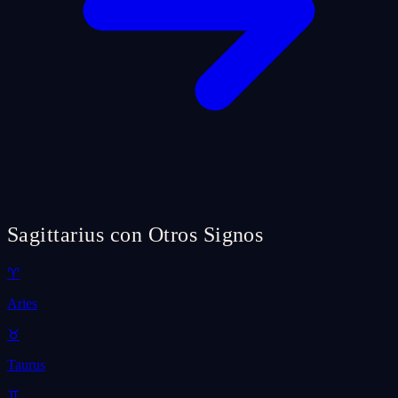
Sagittarius con Otros Signos
♈
Aries
♉
Taurus
♊