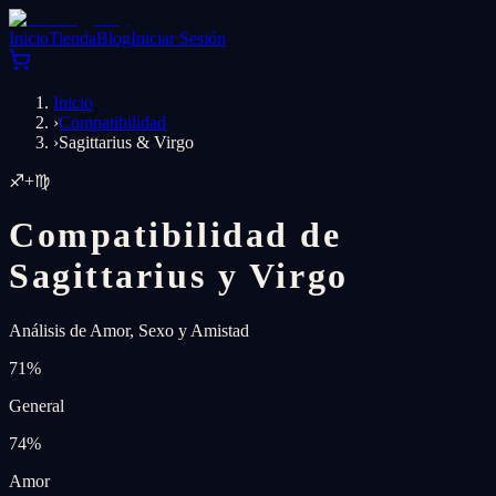
Inicio
Tienda
Blog
Iniciar Sesión
Inicio
›
Compatibilidad
›
Sagittarius & Virgo
♐
+
♍
Compatibilidad de
Sagittarius y Virgo
Análisis de Amor, Sexo y Amistad
71
%
General
74
%
Amor