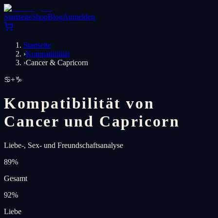
Startseite
Shop
Blog
Anmelden
Startseite
›
Kompatibilität
›
Cancer & Capricorn
♋
+
♑
Kompatibilität von
Cancer und Capricorn
Liebe-, Sex- und Freundschaftsanalyse
89
%
Gesamt
92
%
Liebe