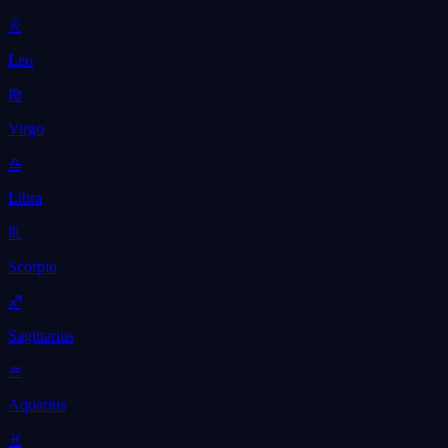
♌
Leo
♍
Virgo
♎
Libra
♏
Scorpio
♐
Sagittarius
♒
Aquarius
♓