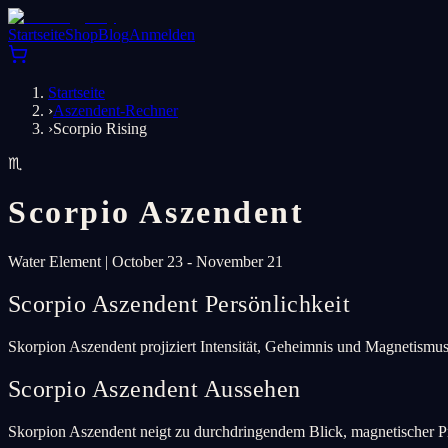
Startseite
Shop
Blog
Anmelden
Startseite
›
Aszendent-Rechner
›
Scorpio Rising
♏
Scorpio
Aszendent
Water
Element
|
October 23 - November 21
Scorpio Aszendent Persönlichkeit
Skorpion Aszendent projiziert Intensität, Geheimnis und Magnetismus. 
Scorpio Aszendent Aussehen
Skorpion Aszendent neigt zu durchdringendem Blick, magnetischer P