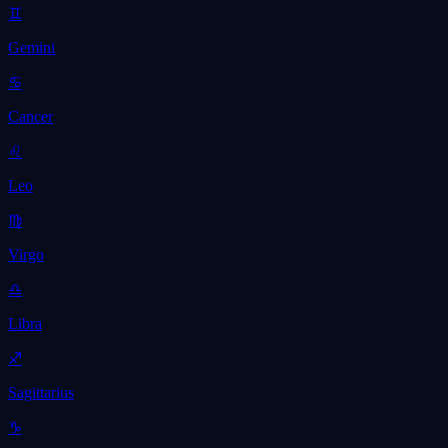
♊
Gemini
♋
Cancer
♌
Leo
♍
Virgo
♎
Libra
♐
Sagittarius
♑