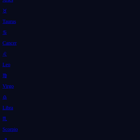
♉
Taurus
♋
Cancer
♌
Leo
♍
Virgo
♎
Libra
♏
Scorpio