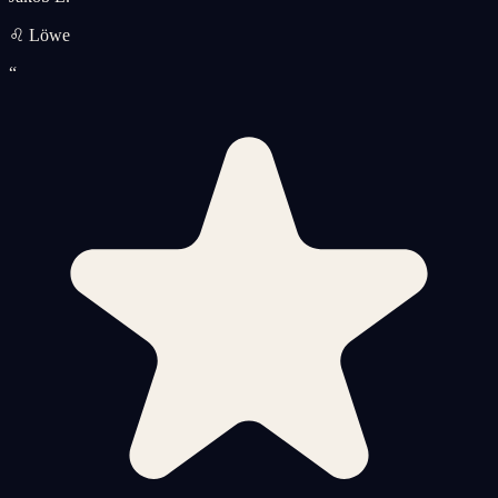
♌ Löwe
“