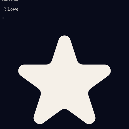
♌ Löwe
“