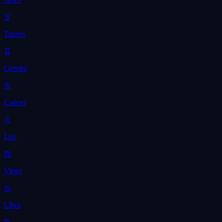
♉
Taurus
♊
Gemini
♋
Cancer
♌
Leo
♍
Virgo
♎
Libra