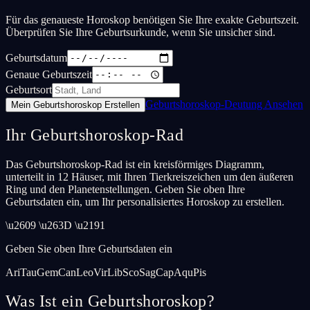
Für das genaueste Horoskop benötigen Sie Ihre exakte Geburtszeit.
Überprüfen Sie Ihre Geburtsurkunde, wenn Sie unsicher sind.
Geburtsdatum
Genaue Geburtszeit
Geburtsort
Geburtshoroskop-Deutung Ansehen
Mein Geburtshoroskop Erstellen
Ihr Geburtshoroskop-Rad
Das Geburtshoroskop-Rad ist ein kreisförmiges Diagramm,
unterteilt in 12 Häuser, mit Ihren Tierkreiszeichen um den äußeren
Ring und den Planetenstellungen. Geben Sie oben Ihre
Geburtsdaten ein, um Ihr personalisiertes Horoskop zu erstellen.
\u2609 \u263D \u2191
Geben Sie oben Ihre Geburtsdaten ein
Ari
Tau
Gem
Can
Leo
Vir
Lib
Sco
Sag
Cap
Aqu
Pis
Was Ist ein Geburtshoroskop?