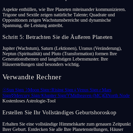
Aspekte enthüllen, wie Ihre Planeten miteinander kommunizieren.
Trigone und Sextile zeigen natürliche Talente; Quadrate und
Oppositionen zeigen Wachstumsbereiche und dynamische
Spannung, die Leistung antreibt.
Schritt 5: Betrachten Sie die Äußeren Planeten
Jupiter (Wachstum), Saturn (Lektionen), Uranus (Veränderung),
Neptun (Spiritualität) und Pluto (Transformation) formen Ihre
Generationsthemen und langfristigen Lebensmuster. Ihre
Häuserstellungen sind besonders wichtig.
Verwandte Rechner
☉
Sun Sign
☽
Moon Sign
↑
Rising Sign
♀
Venus Sign
♂
Mars
Sign
☿
Mercury Sign
♃
Jupiter Sign
♈
Midheaven (MC)
☊
North Node
Kostenloses Astrologie-Tool
Erstellen Sie Ihr Vollständiges Geburtshoroskop
Erhalten Sie eine vollständige Himmelskarte zum genauen Zeitpunkt
Ihrer Geburt. Entdecken Sie alle Ihre Planetenstellungen, Häuser