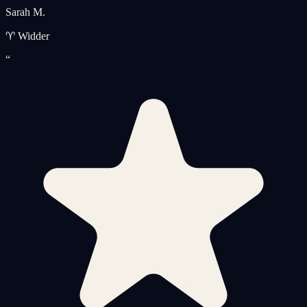
Sarah M.
♈ Widder
“