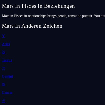
Mars in Pisces in Beziehungen
Mars in Pisces in relationships brings gentle, romantic pursuit. You att
Mars in Anderen Zeichen
♈
Aries
♉
Taurus
♊
Gemini
♋
Cancer
♌