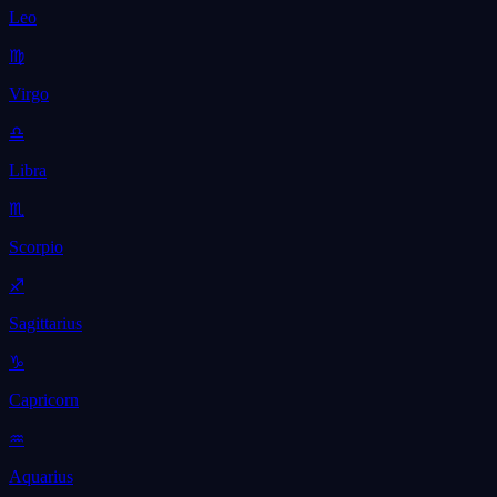
Leo
♍
Virgo
♎
Libra
♏
Scorpio
♐
Sagittarius
♑
Capricorn
♒
Aquarius