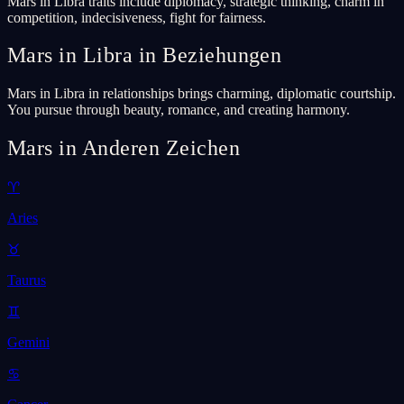
Mars in Libra traits include diplomacy, strategic thinking, charm in
competition, indecisiveness, fight for fairness.
Mars in Libra in Beziehungen
Mars in Libra in relationships brings charming, diplomatic courtship.
You pursue through beauty, romance, and creating harmony.
Mars in Anderen Zeichen
♈
Aries
♉
Taurus
♊
Gemini
♋