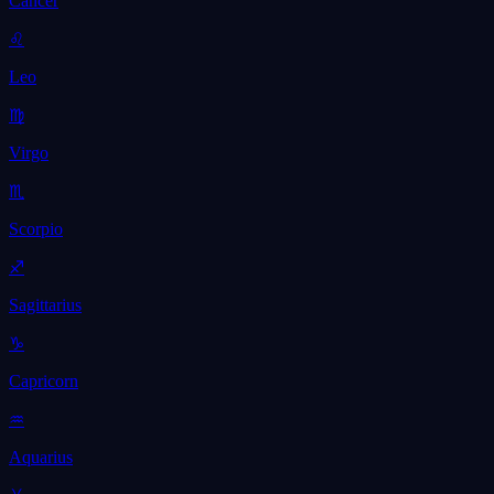
Cancer
♌
Leo
♍
Virgo
♏
Scorpio
♐
Sagittarius
♑
Capricorn
♒
Aquarius