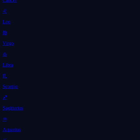
Cancer
♌
Leo
♍
Virgo
♎
Libra
♏
Scorpio
♐
Sagittarius
♒
Aquarius