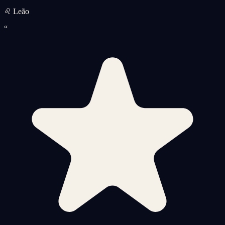
♌ Leão
“