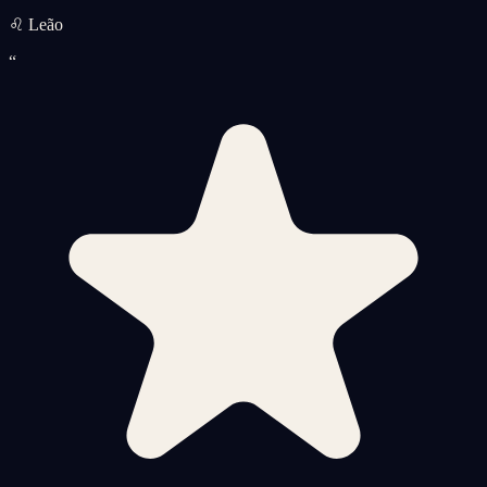
♌ Leão
“