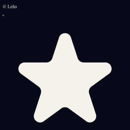
♌ Leão
“