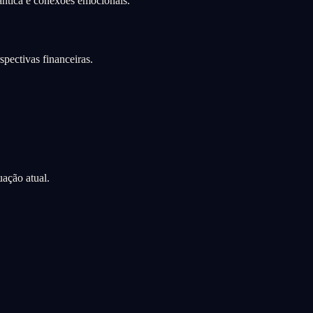
ntica e conexões emocionais.
pectivas financeiras.
ação atual.