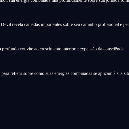
mor, sua energia combinada fala profundamente sobre sua jornada româ
 Devil revela camadas importantes sobre seu caminho profissional e pers
profundo convite ao crescimento interior e expansão da consciência.
ra refletir sobre como suas energias combinadas se aplicam à sua situ