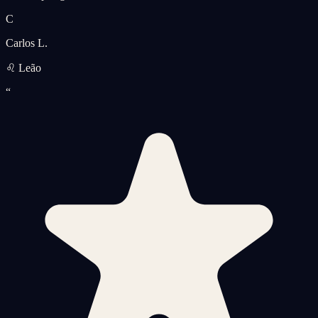
C
Carlos L.
♌ Leão
“