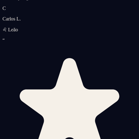
C
Carlos L.
♌ Leão
“