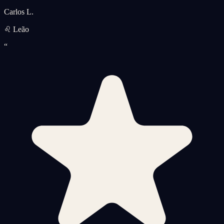
Carlos L.
♌ Leão
“