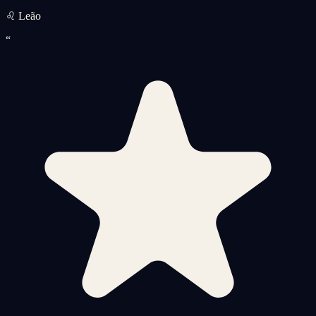
♌ Leão
“