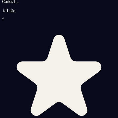
Carlos L.
♌ Leão
“