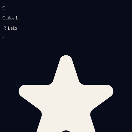
C
Carlos L.
♌ Leão
“