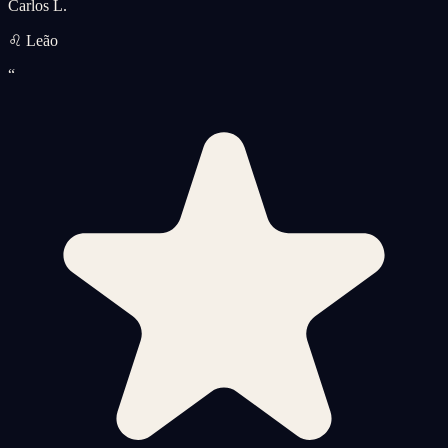
Carlos L.
♌ Leão
“