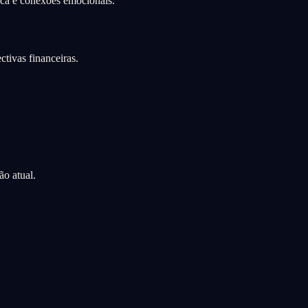
ica e conexões emocionais.
tivas financeiras.
o atual.