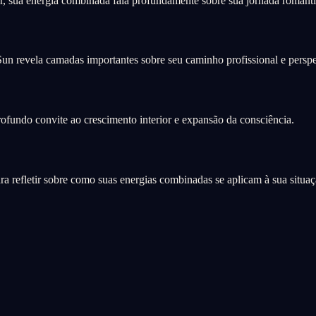
, sua energia combinada fala profundamente sobre sua jornada românt
Sun revela camadas importantes sobre seu caminho profissional e perspec
fundo convite ao crescimento interior e expansão da consciência.
refletir sobre como suas energias combinadas se aplicam à sua situaçã