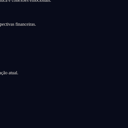
tica e conexões emocionais.
ectivas financeiras.
ção atual.