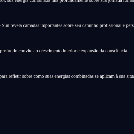
or, sua energia combinada fala profundamente sobre sua jornada român
e Sun revela camadas importantes sobre seu caminho profissional e persp
rofundo convite ao crescimento interior e expansão da consciência.
a refletir sobre como suas energias combinadas se aplicam à sua situa