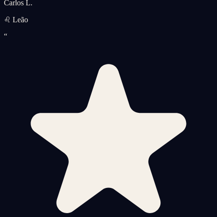
Carlos L.
♌ Leão
“