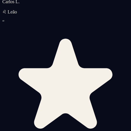
Carlos L.
♌ Leão
“