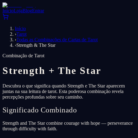
Início
Loja
Blog
Entrar
Início
›
Tarot
›
Todas as Combinações de Cartas de Tarot
›
Strength & The Star
Combinação de Tarot
Strength
+
The Star
Descubra o que significa quando Strength e The Star aparecem
juntas na sua leitura de tarot. Esta poderosa combinação revela
percepções profundas sobre seu caminho.
Significado Combinado
Strength and The Star combine courage with hope — perseverance
through difficulty with faith.