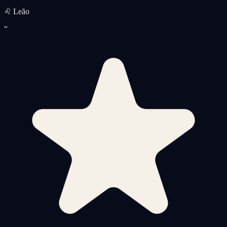
♌ Leão
“