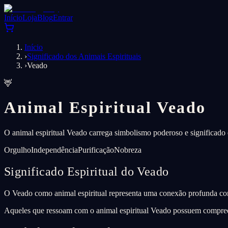
Início
Loja
Blog
Entrar
Início
›
Significado dos Animais Espirituais
›
Veado
🦌
Animal Espiritual Veado
O animal espiritual Veado carrega simbolismo poderoso e significado 
Orgulho
Independência
Purificação
Nobreza
Significado Espiritual do Veado
O Veado como animal espiritual representa uma conexão profunda com
Aqueles que ressoam com o animal espiritual Veado possuem compreen