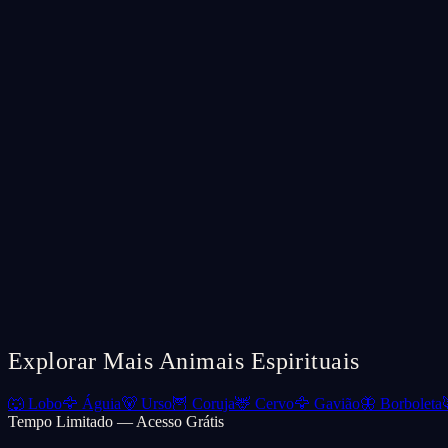
Explorar Mais Animais Espirituais
🐺
Lobo
🦅
Águia
🐻
Urso
🦉
Coruja
🦌
Cervo
🦅
Gavião
🦋
Borboleta
Tempo Limitado — Acesso Grátis