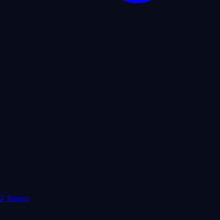
🦊
Raposa