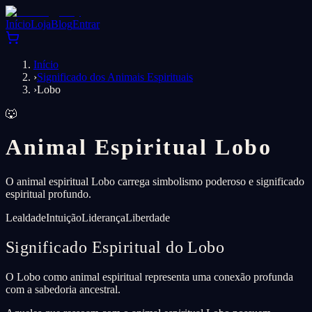
Início
Loja
Blog
Entrar
Início
›
Significado dos Animais Espirituais
›
Lobo
🐺
Animal Espiritual Lobo
O animal espiritual Lobo carrega simbolismo poderoso e significado
espiritual profundo.
Lealdade
Intuição
Liderança
Liberdade
Significado Espiritual do Lobo
O Lobo como animal espiritual representa uma conexão profunda
com a sabedoria ancestral.