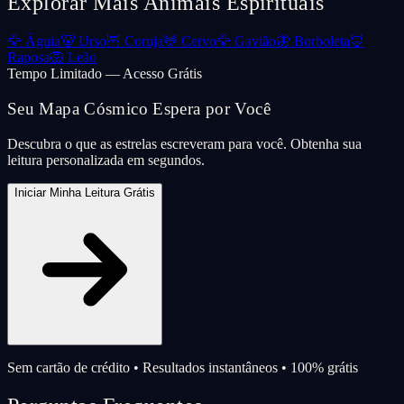
Explorar Mais Animais Espirituais
🦅
Águia
🐻
Urso
🦉
Coruja
🦌
Cervo
🦅
Gavião
🦋
Borboleta
🦊
Raposa
🦁
Leão
Tempo Limitado — Acesso Grátis
Seu Mapa Cósmico Espera por Você
Descubra o que as estrelas escreveram para você. Obtenha sua
leitura personalizada em segundos.
Iniciar Minha Leitura Grátis
Sem cartão de crédito • Resultados instantâneos • 100% grátis