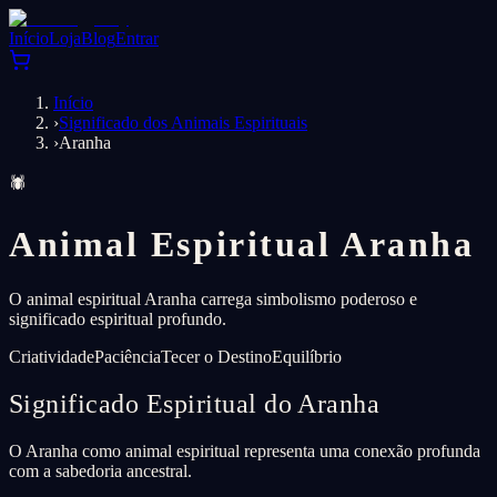
Início
Loja
Blog
Entrar
Início
›
Significado dos Animais Espirituais
›
Aranha
🕷️
Animal Espiritual Aranha
O animal espiritual Aranha carrega simbolismo poderoso e
significado espiritual profundo.
Criatividade
Paciência
Tecer o Destino
Equilíbrio
Significado Espiritual do Aranha
O Aranha como animal espiritual representa uma conexão profunda
com a sabedoria ancestral.