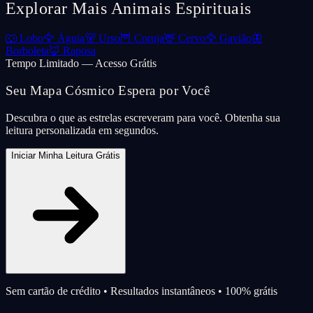
Explorar Mais Animais Espirituais
🐺
Lobo
🦅
Águia
🐻
Urso
🦉
Coruja
🦌
Cervo
🦅
Gavião
🦋
Borboleta
🦊
Raposa
Tempo Limitado — Acesso Grátis
Seu Mapa Cósmico Espera por Você
Descubra o que as estrelas escreveram para você. Obtenha sua
leitura personalizada em segundos.
Iniciar Minha Leitura Grátis
Sem cartão de crédito • Resultados instantâneos • 100% grátis