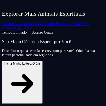
Explorar Mais Animais Espirituais
🐺
Lobo
🦅
Águia
🐻
Urso
🦉
Coruja
🦌
Cervo
🦅
Gavião
🦋
Borboleta
🦊
Raposa
Tempo Limitado — Acesso Grátis
Seu Mapa Cósmico Espera por Você
Descubra o que as estrelas escreveram para você. Obtenha sua
leitura personalizada em segundos.
Iniciar Minha Leitura Grátis