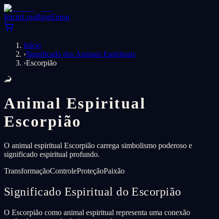
Início
Loja
Blog
Entrar
Início
›
Significado dos Animais Espirituais
›
Escorpião
🦂
Animal Espiritual
Escorpião
O animal espiritual Escorpião carrega simbolismo poderoso e
significado espiritual profundo.
Transformação
Controle
Proteção
Paixão
Significado Espiritual do Escorpião
O Escorpião como animal espiritual representa uma conexão