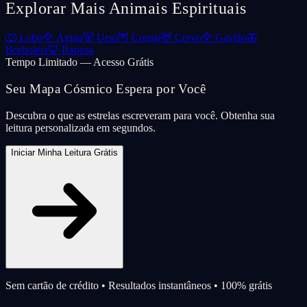
Explorar Mais Animais Espirituais
🐺
Lobo
🦅
Águia
🐻
Urso
🦉
Coruja
🦌
Cervo
🦅
Gavião
🦋
Borboleta
🦊
Raposa
Tempo Limitado — Acesso Grátis
Seu Mapa Cósmico Espera por Você
Descubra o que as estrelas escreveram para você. Obtenha sua
leitura personalizada em segundos.
Iniciar Minha Leitura Grátis
Sem cartão de crédito • Resultados instantâneos • 100% grátis