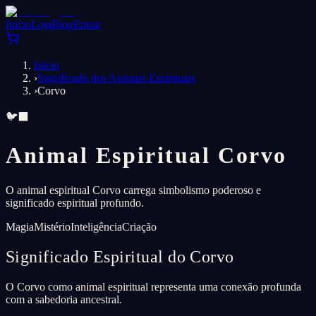
Início
Loja
Blog
Entrar
Início
›
Significado dos Animais Espirituais
›
Corvo
🐦‍⬛
Animal Espiritual Corvo
O animal espiritual Corvo carrega simbolismo poderoso e
significado espiritual profundo.
Magia
Mistério
Inteligência
Criação
Significado Espiritual do Corvo
O Corvo como animal espiritual representa uma conexão profunda
com a sabedoria ancestral.