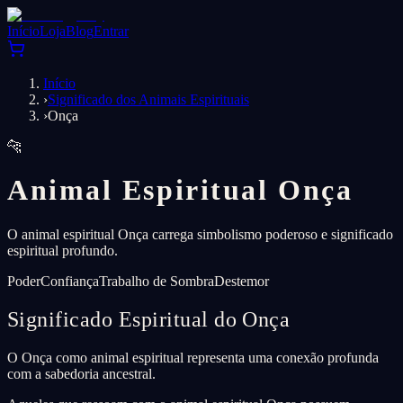
Início
Loja
Blog
Entrar
Início
›
Significado dos Animais Espirituais
›
Onça
🐆
Animal Espiritual Onça
O animal espiritual Onça carrega simbolismo poderoso e significado
espiritual profundo.
Poder
Confiança
Trabalho de Sombra
Destemor
Significado Espiritual do Onça
O Onça como animal espiritual representa uma conexão profunda
com a sabedoria ancestral.