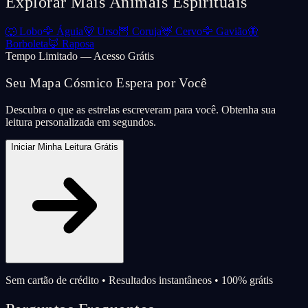
Explorar Mais Animais Espirituais
🐺
Lobo
🦅
Águia
🐻
Urso
🦉
Coruja
🦌
Cervo
🦅
Gavião
🦋
Borboleta
🦊
Raposa
Tempo Limitado — Acesso Grátis
Seu Mapa Cósmico Espera por Você
Descubra o que as estrelas escreveram para você. Obtenha sua
leitura personalizada em segundos.
Iniciar Minha Leitura Grátis
Sem cartão de crédito • Resultados instantâneos • 100% grátis