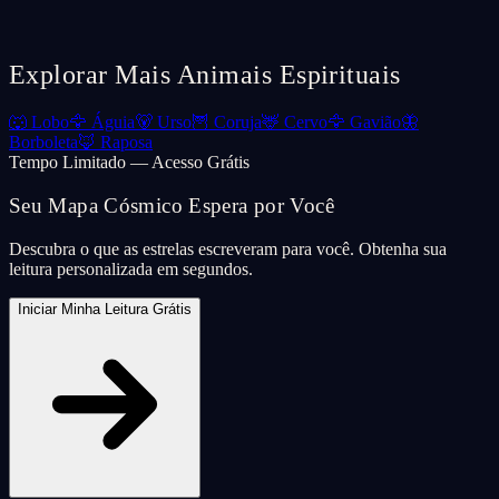
Explorar Mais Animais Espirituais
🐺
Lobo
🦅
Águia
🐻
Urso
🦉
Coruja
🦌
Cervo
🦅
Gavião
🦋
Borboleta
🦊
Raposa
Tempo Limitado — Acesso Grátis
Seu Mapa Cósmico Espera por Você
Descubra o que as estrelas escreveram para você. Obtenha sua
leitura personalizada em segundos.
Iniciar Minha Leitura Grátis