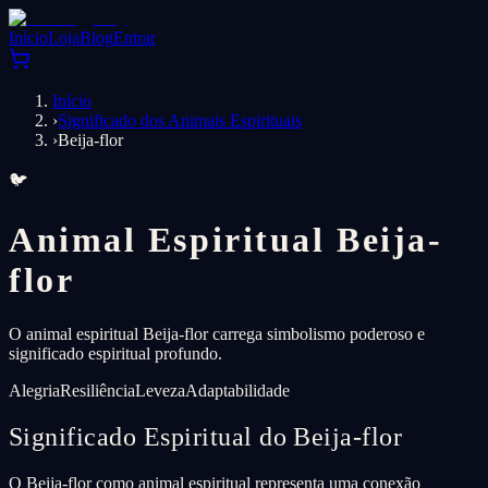
Início
Loja
Blog
Entrar
Início
›
Significado dos Animais Espirituais
›
Beija-flor
🐦
Animal Espiritual Beija-
flor
O animal espiritual Beija-flor carrega simbolismo poderoso e
significado espiritual profundo.
Alegria
Resiliência
Leveza
Adaptabilidade
Significado Espiritual do Beija-flor
O Beija-flor como animal espiritual representa uma conexão