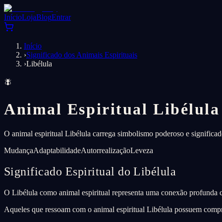
Início
Loja
Blog
Entrar
Início
›
Significado dos Animais Espirituais
›
Libélula
🪰
Animal Espiritual Libélula
O animal espiritual Libélula carrega simbolismo poderoso e significad
Mudança
Adaptabilidade
Autorrealização
Leveza
Significado Espiritual do Libélula
O Libélula como animal espiritual representa uma conexão profunda c
Aqueles que ressoam com o animal espiritual Libélula possuem compre