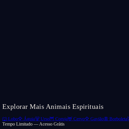
Explorar Mais Animais Espirituais
🐺
Lobo
🦅
Águia
🐻
Urso
🦉
Coruja
🦌
Cervo
🦅
Gavião
🦋
Borboleta
Tempo Limitado — Acesso Grátis