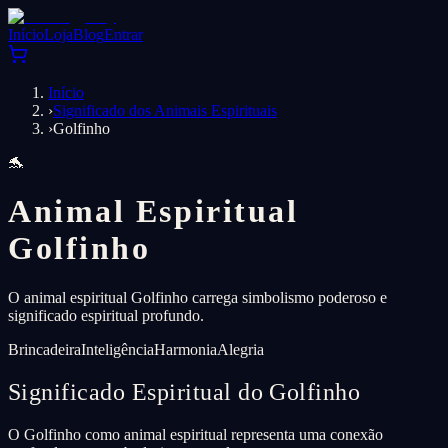
Início
Loja
Blog
Entrar
Início
›
Significado dos Animais Espirituais
›
Golfinho
🐬
Animal Espiritual
Golfinho
O animal espiritual Golfinho carrega simbolismo poderoso e
significado espiritual profundo.
Brincadeira
Inteligência
Harmonia
Alegria
Significado Espiritual do Golfinho
O Golfinho como animal espiritual representa uma conexão