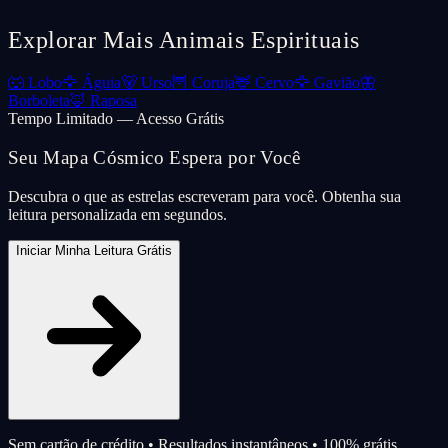
Explorar Mais Animais Espirituais
🐺
Lobo
🦅
Águia
🐻
Urso
🦉
Coruja
🦌
Cervo
🦅
Gavião
🦋
Borboleta
🦊
Raposa
Tempo Limitado — Acesso Grátis
Seu Mapa Cósmico Espera por Você
Descubra o que as estrelas escreveram para você. Obtenha sua
leitura personalizada em segundos.
Iniciar Minha Leitura Grátis
Sem cartão de crédito • Resultados instantâneos • 100% grátis