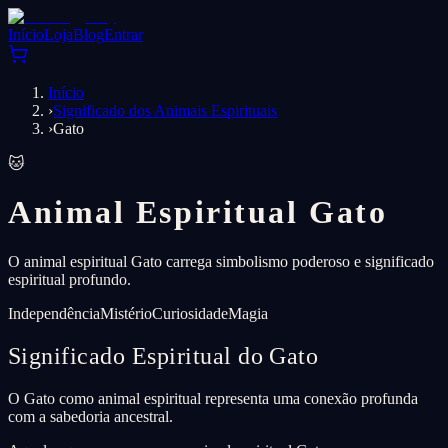
Início
Loja
Blog
Entrar
Início
›
Significado dos Animais Espirituais
›
Gato
🐱
Animal Espiritual Gato
O animal espiritual Gato carrega simbolismo poderoso e significado
espiritual profundo.
Independência
Mistério
Curiosidade
Magia
Significado Espiritual do Gato
O Gato como animal espiritual representa uma conexão profunda
com a sabedoria ancestral.