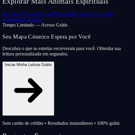
Explorar Mais Animais Espirituais
🐺
Lobo
🦅
Águia
🐻
Urso
🦉
Coruja
🦌
Cervo
🦅
Gavião
🦋
Borboleta
🦊
Raposa
Tempo Limitado — Acesso Grátis
Seu Mapa Cósmico Espera por Você
Descubra o que as estrelas escreveram para você. Obtenha sua
leitura personalizada em segundos.
Iniciar Minha Leitura Grátis
Sem cartão de crédito • Resultados instantâneos • 100% grátis